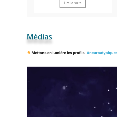
Lire la suite
Médias
Mettons en lumière les profils
#
neuroatypique
hashtag